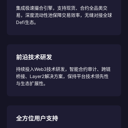
集成极速撮合引擎，支持现货、合约全品类交
易，深度流动性池保障交易效率，无缝对接全球
Defi生态。
前沿技术研发
持续投入Web3技术研发，智能合约审计、跨链
桥接、Layer2解决方案，保持平台技术领先性
与生态扩展性。
全方位用户支持